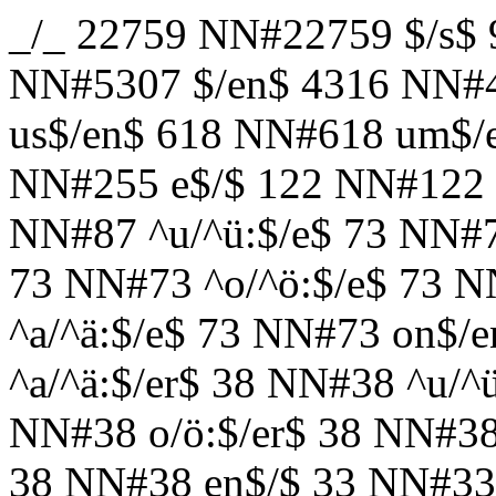
_/_ 22759 NN#22759 $/s$
NN#5307 $/en$ 4316 NN#
us$/en$ 618 NN#618 um$/
NN#255 e$/$ 122 NN#122 
NN#87 ^u/^ü:$/e$ 73 NN#7
73 NN#73 ^o/^ö:$/e$ 73 N
^a/^ä:$/e$ 73 NN#73 on$/
^a/^ä:$/er$ 38 NN#38 ^u/^ü
NN#38 o/ö:$/er$ 38 NN#38 
38 NN#38 en$/$ 33 NN#33 