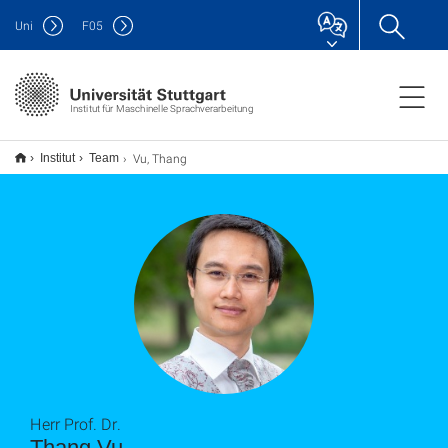
Uni
F
05
Institut für Maschinelle Sprachverarbeitung
Vu, Thang
Institut
Team
Herr Prof. Dr.
Thang Vu