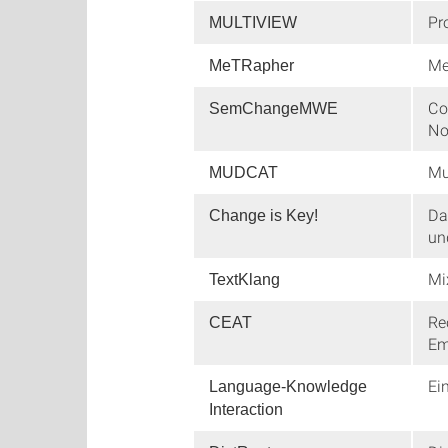
Pr
MULTIVIEW
Me
MeTRapher
Co
SemChangeMWE
No
Mu
MUDCAT
Da
Change is Key!
un
Mi
TextKlang
Re
CEAT
Em
Ei
Language-Knowledge
Interaction