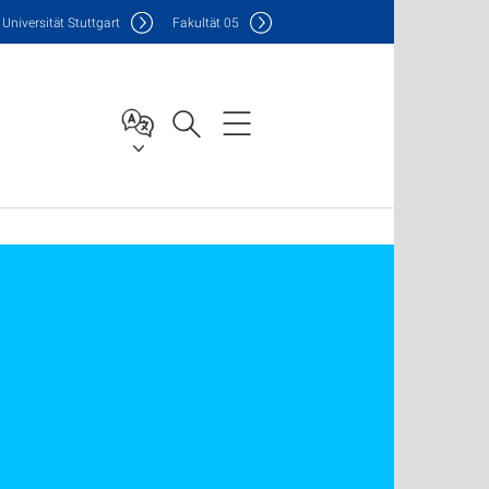
Uni
versität Stuttgart
F
akultät
05