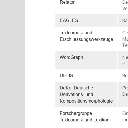
De
Relator
Ve
Sa
EAGLES
Ge
Textcorpora und
Ma
Erschliessungswerkzeuge
Te
Ne
WordGraph
Gr
Be
DELIS
Pr
DeKo: Deutsche
De
Derivations- und
Kompositionsmorphologie
Ei
Forschergruppe
ih
Textcorpora und Lexikon