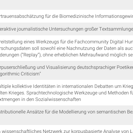
rtrauensabschätzung für die Biomedizinische Informationsgew
teraktive journalistische Untersuchungen großer Textsammlung
reitstellung eines Werkzeugs für die Fachcommunity Digital Hu
rschungsdaten soll sowohl eine Nachnutzung der Daten als auc
derungen (“Replay”), ohne erheblichen Mehraufwand möglich se
rpuserschließung und Visualisierung deutschsprachiger Poetike
lgorithmic Criticism"
ltiple kollektive Identitäten in internationalen Debatten um Kri
lten Krieges. Sprachtechnologische Werkzeuge und Methoden fü
xtmengen in den Sozialwissenschaften
stributionelle Ansätze für die Modellierung von semantischen B
n wissenschaftliches Netzwerk zur korpusbasierte Analyse von Le