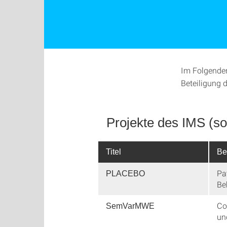
Im Folgenden
Beteiligung 
Projekte des IMS (so
Titel
Be
Pa
PLACEBO
Be
Co
SemVarMWE
un