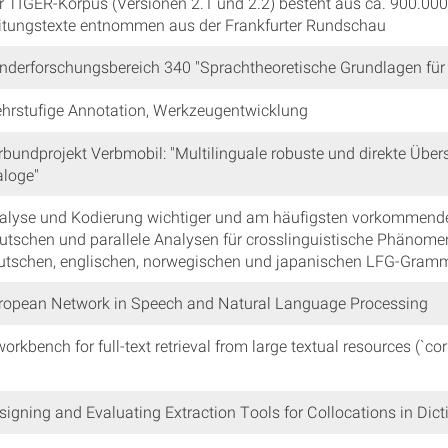
r TIGER-Korpus (Versionen 2.1 und 2.2) besteht aus ca. 900.00
itungstexte entnommen aus der Frankfurter Rundschau
nderforschungsbereich 340 "Sprachtheoretische Grundlagen für 
hrstufige Annotation, Werkzeugentwicklung
rbundprojekt Verbmobil: "Multilinguale robuste und direkte Übe
aloge"
alyse und Kodierung wichtiger und am häufigsten vorkommender
utschen und parallele Analysen für crosslinguistische Phänome
utschen, englischen, norwegischen und japanischen LFG-Gramm
ropean Network in Speech and Natural Language Processing
workbench for full-text retrieval from large textual resources (`cor
signing and Evaluating Extraction Tools for Collocations in Dic