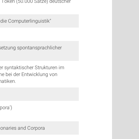
0 Token (50.000 Sätze) deutscher
die Computerlinguistik"
rsetzung spontansprachlicher
 syntaktischer Strukturen im
ne bei der Entwicklung von
atiken.
pora')
tionaries and Corpora