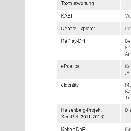
Textauswertung
Ve
KABI
In
Debate Explorer
Be
RePlay-DH
Fo
Än
Ko
ePoetics
„A
Mu
eIdentity
Ka
Te
Di
Heisenberg-Projekt
SemRel (2011-2016)
Ei
Kobalt-DaF