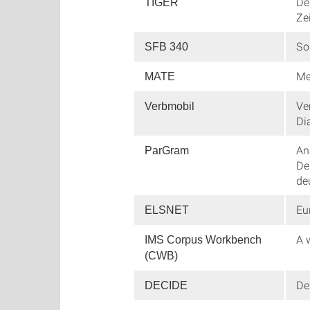
De
TIGER
Ze
So
SFB 340
Me
MATE
Ve
Verbmobil
Di
An
ParGram
De
de
Eu
ELSNET
A 
IMS Corpus Workbench
(CWB)
De
DECIDE