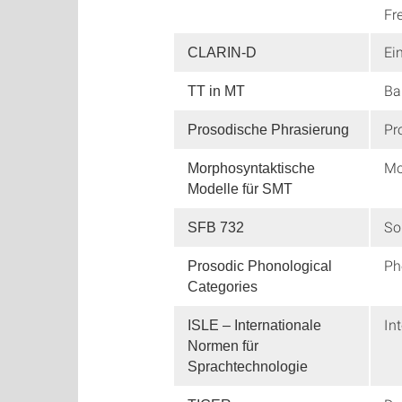
Fr
Ei
CLARIN-D
Ba
TT in MT
Pr
Prosodische Phrasierung
Mo
Morphosyntaktische
Modelle für SMT
So
SFB 732
Ph
Prosodic Phonological
Categories
In
ISLE – Internationale
Normen für
Sprachtechnologie