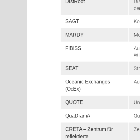
Di
DistRoot
de
Ko
SAGT
Mo
MARDY
Au
FIBISS
Wi
St
SEAT
Au
Oceanic Exchanges
(OcEx)
Um
QUOTE
Qu
QuaDramA
Ze
CRETA – Zentrum für
reflektierte