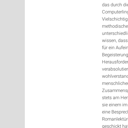
das durch d
Computerling
Vielschichti
methodischen
unterschiedl
wissen, dass
für ein Aufe
Begeisterung
Herausforder
verabsolutie
wohlverstand
menschlicher
Zusammenspie
stets am Herz
sie einem im
eine Besprec
Romanlektüre
geschickt ha