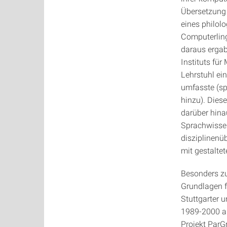
Übersetzung 
eines philol
Computerling
daraus ergabe
Instituts fü
Lehrstuhl ei
umfasste (sp
hinzu). Diese
darüber hina
Sprachwissen
disziplinenü
mit gestaltet
Besonders zu
Grundlagen f
Stuttgarter 
1989-2000 al
Projekt ParG