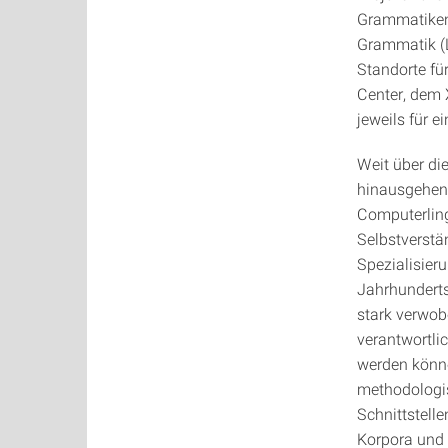
Grammatiken 
Grammatik (
Standorte fü
Center, dem 
jeweils für 
Weit über di
hinausgehend
Computerling
Selbstverstä
Spezialisieru
Jahrhunderts
stark verwob
verantwortli
werden könne
methodologi
Schnittstell
Korpora und 