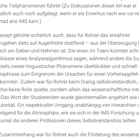
iche Teilphänomenen führte! (Zu Diskussionen dieser Art war er
ndlich auch noch aufgelegt, wenn er als Emeritus nach wie vor 
rrad ans IMS kam.)
ezept gehörte sicherlich auch, dass für Rohrer das erwähnte
ugehen stets auf Augenhöhe stattfand — aus der Überzeugung 
sch ein Geben und Nehmen ist. Die einen im Team konnten schn
klasse eines Analysealgorithmus sagen, während andere die Sub
ls zweier linguistischer Phänomene überblickten und schnell 
raphrase zum Eingrenzen der Ursachen für einen Vorhersagefeh
 konnten. Zudem war für Rohrer beim Dialog selbstverständlich, 
hie keine Rolle spielte, sondern allein das wissenschaftliche In
Das Wort der Studierenden wurde gleichermaßen angehört wie 
Autorität. Ein respektvoller Umgang unabhängig von Hierarchien
rägend für die Atmosphäre, wie sie sich in der IMS-Forschung u
 zumal die anderen Professoren dieses Selbstverständnis teilten.
Zusammenhang war für Rohrer auch die Förderung des wissensc