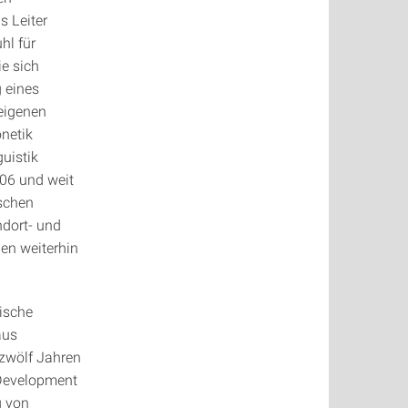
s Leiter
hl für
e sich
g eines
 eigenen
onetik
uistik
006 und weit
ischen
dort- und
en weiterhin
ische
aus
 zwölf Jahren
 Development
g von