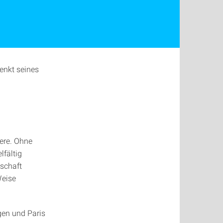
denkt seines
iere. Ohne
lfältig
schaft
Weise
gen und Paris