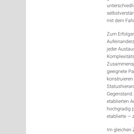
unterschiedl
selbstverstä
mit dem Fah
Zum Erfolgsr
Aufeinanderz
jeder Austau
Komplexitäts
Zusammenspie
geeignete Pa
konstruieren
Statushierarc
Gegenstand. 
etablierten 
hochgradig p
etablierte —
Im gleichen 