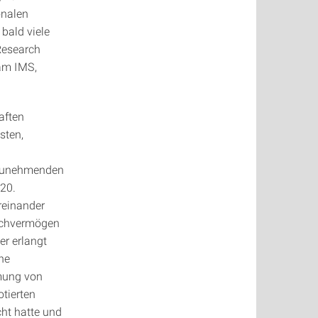
onalen
bald viele
Research
am IMS,
aften
sten,
r zunehmenden
 20.
reinander
rachvermögen
er erlangt
he
mung von
tierten
ht hatte und