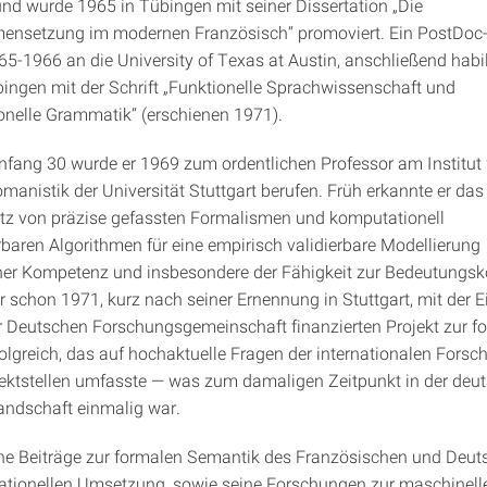
nd wurde 1965 in Tübingen mit seiner Dissertation „Die
nsetzung im modernen Französisch“ promoviert. Ein PostDoc-
65-1966 an die University of Texas at Austin, anschließend habili
bingen mit der Schrift „Funktionelle Sprachwissenschaft und
onelle Grammatik“ (erschienen 1971).
Anfang 30 wurde er 1969 zum ordentlichen Professor am Institut 
manistik der Universität Stuttgart berufen. Früh erkannte er das
tz von präzise gefassten Formalismen und komputationell
baren Algorithmen für eine empirisch validierbare Modellierung
er Kompetenz und insbesondere der Fähigkeit zur Bedeutungsk
er schon 1971, kurz nach seiner Ernennung in Stuttgart, mit der
r Deutschen Forschungsgemeinschaft finanzierten Projekt zur f
olgreich, das auf hochaktuelle Fragen der internationalen Forsc
jektstellen umfasste — was zum damaligen Zeitpunkt in der deu
ndschaft einmalig war.
ne Beiträge zur formalen Semantik des Französischen und Deu
ationellen Umsetzung, sowie seine Forschungen zur maschinell