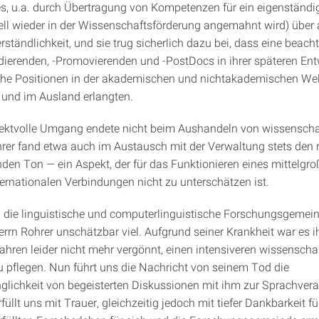
, u.a. durch Übertragung von Kompetenzen für ein eigenständi
uell wieder in der Wissenschaftsförderung angemahnt wird) über a
rständlichkeit, und sie trug sicherlich dazu bei, dass eine beach
ierenden, -Promovierenden und -PostDocs in ihrer späteren En
che Positionen in der akademischen und nichtakademischen Wel
und im Ausland erlangten.
ektvolle Umgang endete nicht beim Aushandeln von wissenscha
hrer fand etwa auch im Austausch mit der Verwaltung stets den r
den Ton — ein Aspekt, der für das Funktionieren eines mittelgroß
ternationalen Verbindungen nicht zu unterschätzen ist.
die linguistische und computerlinguistische Forschungsgemei
rrn Rohrer unschätzbar viel. Aufgrund seiner Krankheit war es i
Jahren leider nicht mehr vergönnt, einen intensiveren wissenscha
 pflegen. Nun führt uns die Nachricht von seinem Tod die
glichkeit von begeisterten Diskussionen mit ihm zur Sprachvera
üllt uns mit Trauer, gleichzeitig jedoch mit tiefer Dankbarkeit fü