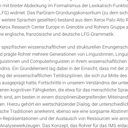
mit breiter Abdeckung im Formalismus der Lexikalisch-Funkti
LFG) widmet. Das ParGram-Gründungskonsortium (zu dem sich 
r weitere Sprachen gesellten) bestand aus dem Xerox Palo Alto 
Xerox Research Center Europe in Grenoble und Rohrers Gruppe 
eine englische, französische und deutsche LFG-Grammatik.
e spezifischen wissenschaftlichen und strukturellen Errungensch
 prägte Rohrer mehrere Generationen von Linguistinnen, Lingui
uistinnen und Computerlinguisten in ihrem wissenschaftlichen
ndnis. Ein Grundelement lag dabei in der Einsicht, dass mit de
ng der wissenschaftlichen Teildisziplinen, die sich zur Mitte des
 ausgeprägt hatte, Fortschritte in unserem Verständnis der unte
enen kognitiven Fähigkeiten, die etwa für das menschliche Sp
ch sind, am besten in einem disziplinenübergreifenden Miteinand
n. Hierzu gehört ein wertschätzender Dialog, der unterschiedlic
sche Traditionen anerkennt, ebenso wie eine sorgsame Abstim
en-Repräsentationen und der Austausch von Ressourcen wie anno
Analysewerkzeugen. Das Konzept, das Rohrer für das IMS erdac