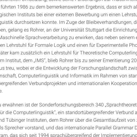
führten 1986 zu dem bemerkenswerten Ergebnis, dass er sich al
ogischen Instituts bei einer externen Bewerbung um einen Lehrstu
uistik durchsetzen konnte. Im Zuge der Bleibeverhandlungen, di
n, gelang es Rohrer, an der Universität Stuttgart die Einrichtun
r Maschinelle Sprachverarbeitung zu erwirken, das neben seinem
nen Lehrstuhl für Formale Logik und einen für Experimentelle Ph
äter kam zusätzlich ein Lehrstuhl für Theoretische Computerling
m Institut, dem „IMS“, blieb Rohrer bis zu seiner Emeritierung 2
us treu, wobei er die Entwicklung der Forschungslandschaft zw
schaft, Computerlinguistik und Informatik im Rahmen von stan
bergreifenden Verbundprojekten und internationalen Kooperation
e.
 erwähnen ist der Sonderforschungsbereich 340 „Sprachtheoret
ür die Computerlinguistik“, ein standortübergreifender Verbund 
und Tübinger Instituten, dem Rohrer über die Gesamtlaufzeit von
s Sprecher vorstand, und das internationale Parallel Grammar
ram, das sich seit 1994 sprachübergreifend der Implementierun