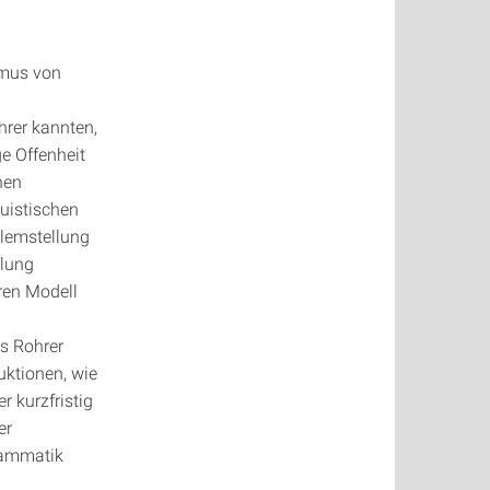
smus von
hrer kannten,
e Offenheit
hen
uistischen
blemstellung
mlung
ren Modell
s Rohrer
uktionen, wie
r kurzfristig
er
rammatik