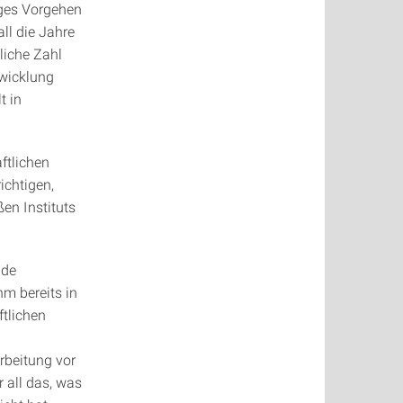
ges Vorgehen
ll die Jahre
tliche Zahl
twicklung
t in
ftlichen
ichtigen,
en Instituts
nde
hm bereits in
ftlichen
rbeitung vor
r all das, was