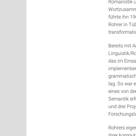
Romanistik u
Wortzusamme
führte ihn 19
Rohrer in Tü
transformati
Bereits mit 
Linguistik/Ro
das im Einsa
implementier
grammatisch
lag. So war 
eines von de
Semantik erf
und drei Pro
Forschungsla
Rohrers eige
ihrer komput