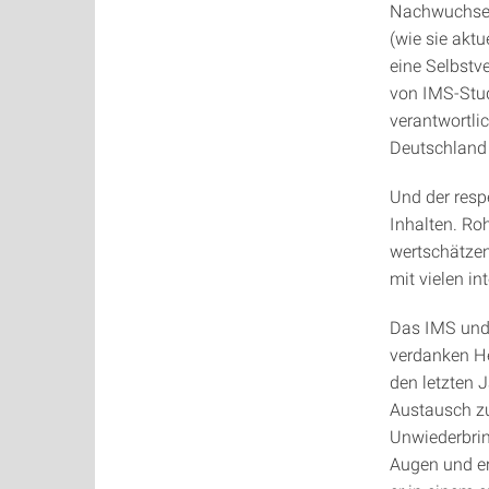
Nachwuchses
(wie sie akt
eine Selbstve
von IMS-Stud
verantwortli
Deutschland 
Und der resp
Inhalten. Ro
wertschätzen
mit vielen in
Das IMS und 
verdanken He
den letzten 
Austausch zu
Unwiederbrin
Augen und erf