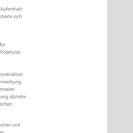
Aufenthalt
tierte sich
für
 Potenzial,
onstruktion
 Einwerbung
ormalen
hung abzielte
tschen
tschen und
en