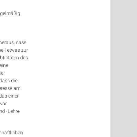
regelmäßig
heraus, dass
ell etwas zur
tilitäten des
eine
ler
dass die
teresse am
das einer
 war
nd -Lehre
haftlichen