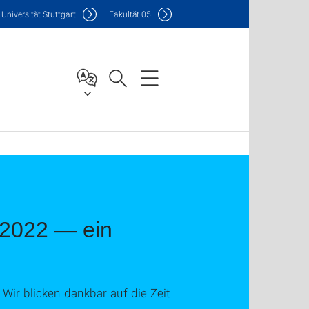
Uni
versität Stuttgart
F
akultät
05
8-2022 — ein
Wir blicken dankbar auf die Zeit