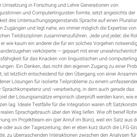
ie Umsetzung in Forschung und Lehre Generationen von
uistinnen und Computerlinguisten formte, setzt angesichts der
gkeit des Untersuchungsgegenstands Sprache auf einen Plurali
 Zugängen und legt nahe, wo immer möglich die Expertise von
ichen Teildisziplinen zusammenzuführen. Jede und jeder, die Ro
 er wie kaum ein anderer die für ein solches Vorgehen notwendig
inanderzugehen verkörperte — gepaart mit einer unwahrscheinlic
sfähigkeit für das Knacken von linguistischen und computerling
ungen. Ein Denken, das nicht den eigenen Zugang zu einer Pro
rt, ist letztlich entscheidend für den Übergang von einer Ansam
ener Lösungen für isolierte Teilprobleme zu einem umfassende
 Sprachkompetenz und -verarbeitung, in dem auch gerade das
l der Lösungsansätze empirisch überprüft werden kann, wie e
en lag. Ideale Testfälle für die Integration waren oft Satzkonstr
 realen Sprachgebrauch über den Weg liefen. Wie oft berief Rohre
hung im Projektteam ein (per Anruf im Büro), weil ein Satz aus d
 oder aus der Tageszeitung, den er eben kurz durch die LFG-G
tte, zu überraschenden Interaktionen zwischen den Analysen für