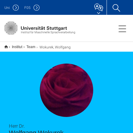
Uni
F
05
Institut für Maschinelle Sprachverarbeitung
Wokurek, Wolfgang
Institut
Team
Herr Dr.
Wolfgang Wokurek