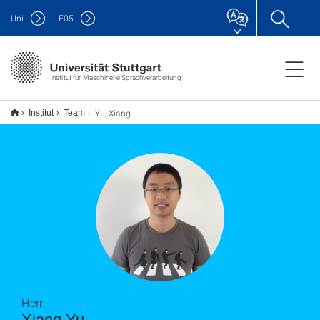
Uni
F
05
Institut für Maschinelle Sprachverarbeitung
Yu, Xiang
Institut
Team
Herr
Xiang Yu