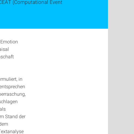
 CEAT (Computational Event
d Emotion
aisal
nschaft
muliert, in
 entsprechen
berraschung,
eschlagen
als
em Stand der
 dem
 Textanalyse