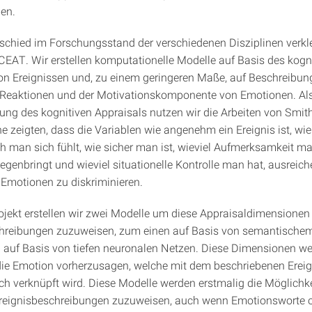
en.
schied im Forschungsstand der verschiedenen Disziplinen verkle
CEAT. Wir erstellen komputationelle Modelle auf Basis des kogn
on Ereignissen und, zu einem geringeren Maße, auf Beschreibu
 Reaktionen und der Motivationskomponente von Emotionen. Als
rung des kognitiven Appraisals nutzen wir die Arbeiten von Smit
e zeigten, dass die Variablen wie angenehm ein Ereignis ist, wie
ch man sich fühlt, wie sicher man ist, wieviel Aufmerksamkeit 
gegenbringt und wieviel situationelle Kontrolle man hat, ausreic
Emotionen zu diskriminieren.
ojekt erstellen wir zwei Modelle um diese Appraisaldimensionen 
hreibungen zuzuweisen, zum einen auf Basis von semantischem
auf Basis von tiefen neuronalen Netzen. Diese Dimensionen w
ie Emotion vorherzusagen, welche mit dem beschriebenen Ereig
ch verknüpft wird. Diese Modelle werden erstmalig die Möglichke
reignisbeschreibungen zuzuweisen, auch wenn Emotionsworte o