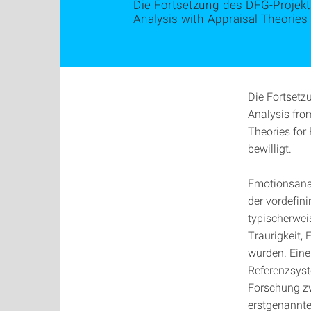
Die Fortsetzung des DFG-Projek
Analysis with Appraisal Theories 
Die Fortsetz
Analysis fro
Theories for
bewilligt.
Emotionsanal
der vordefin
typischerwei
Traurigkeit, 
wurden. Eine
Referenzsyst
Forschung zw
erstgenannten