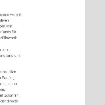
inern wir mit
itiven
ngen von
 Basis für
h/Ellsworth
man dem
hend sind um
textuellen
 Parsing,
erden dann
nis
it schaffen,
der direkte