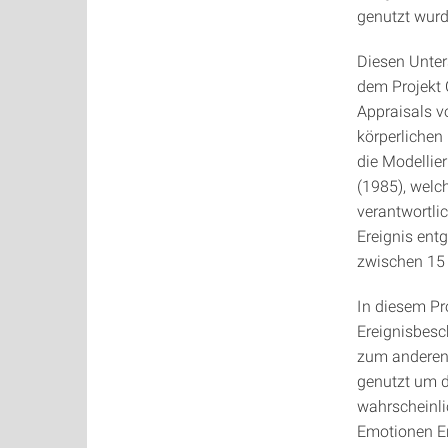
genutzt wurd
Diesen Unter
dem Projekt 
Appraisals v
körperlichen
die Modellie
(1985), welch
verantwortli
Ereignis ent
zwischen 15 
In diesem Pr
Ereignisbesc
zum anderen 
genutzt um d
wahrscheinli
Emotionen E