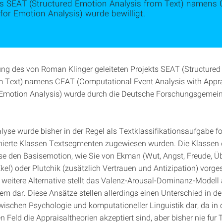
ts SEAT (Structured Emotion Analysis from Text) namens
for Emotion Analysis) wurde bewilligt.
ung des von Roman Klinger geleiteten Projekts SEAT (Structure
m Text) namens CEAT (Computational Event Analysis with Appr
 Emotion Analysis) wurde durch die Deutsche Forschungsgemei
yse wurde bisher in der Regel als Textklassifikationsaufgabe for
inierte Klassen Textsegmenten zugewiesen wurden. Die Klassen
se den Basisemotion, wie Sie von Ekman (Wut, Angst, Freude, Ü
Ekel) oder Plutchik (zusätzlich Vertrauen und Antizipation) vorg
 weitere Alternative stellt das Valenz-Arousal-Dominanz-Modell 
em dar. Diese Ansätze stellen allerdings einen Unterschied in d
ischen Psychologie und komputationeller Linguistik dar, da in
 Feld die Appraisaltheorien akzeptiert sind, aber bisher nie fur