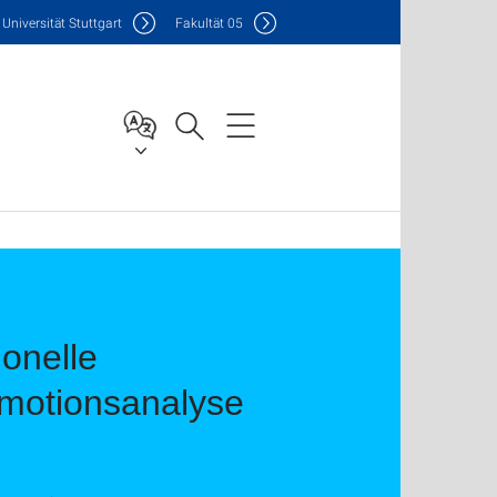
Uni
versität Stuttgart
F
akultät
05
onelle
Emotionsanalyse