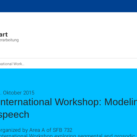
erarbeitung
orkshop: Modeling variability in speech
. Oktober 2015
International Workshop: Modeling
speech
organized by Area A of SFB 732
nternational Workshop exploring segmental and prosodic va