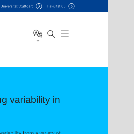
Uni
versität Stuttgart
F
akultät
05
 variability in
riability from a variety of