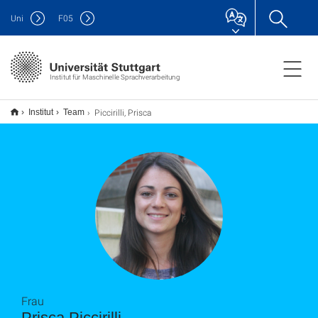
Uni
F
05
Institut für Maschinelle Sprachverarbeitung
Piccirilli, Prisca
Institut
Team
Frau
Prisca Piccirilli