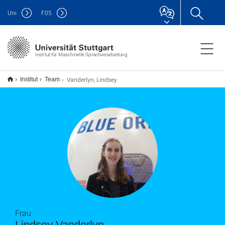
Uni
F
05
Institut für Maschinelle Sprachverarbeitung
Vanderlyn, Lindsey
Institut
Team
Frau
Lindsey Vanderlyn